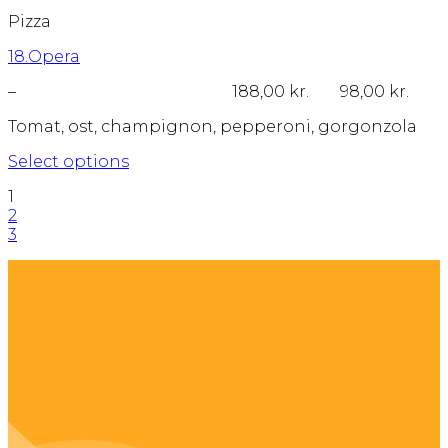
har
Pizza
flere
varianter.
18.Opera
Mulighederne
kan
Prisinterval:
–
188,00
kr.
98,00
kr.
vælges
98,00 kr.
på
Tomat, ost, champignon, pepperoni, gorgonzola
til
varesiden
188,00 kr.
Select options
Dette
1
vare
2
har
3
flere
varianter.
Mulighederne
kan
vælges
på
varesiden