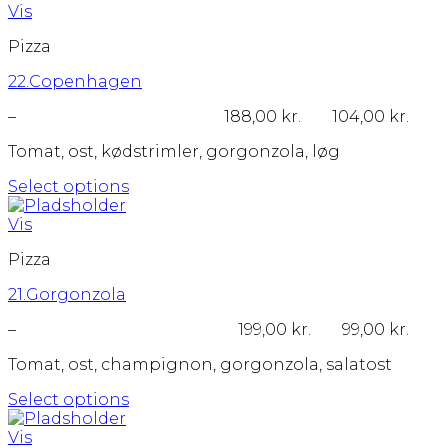
vare
Vis
har
Pizza
flere
varianter.
22.Copenhagen
Mulighederne
kan
Prisinterval:
–
188,00
kr.
104,00
kr.
vælges
104,00 kr.
på
Tomat, ost, kødstrimler, gorgonzola, løg
til
varesiden
188,00 kr.
Select options
Dette
vare
Vis
har
Pizza
flere
varianter.
21.Gorgonzola
Mulighederne
kan
Prisinterval:
–
199,00
kr.
99,00
kr.
vælges
99,00 kr.
på
Tomat, ost, champignon, gorgonzola, salatost
til
varesiden
199,00 kr.
Select options
Dette
vare
Vis