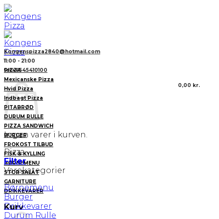
Fortsæt
til
indhold
Kongenspizza2840@hotmail.com
11:00 - 21:00
PIZZA
tel:+4545410100
Mexicanske Pizza
0,00
kr.
Hvid Pizza
Indbagt Pizza
PITABRØD
DURUM RULLE
PIZZA SANDWICH
Ingen varer i kurven.
BURGER
FROKOST TILBUD
Pizza
FISK & KYLLING
Filter
BØRNEMENU
Varekategorier
STOR SALAT
GARNITURE
Børnemenu
DRIKKEVARER
Burger
Drikkevarer
Kurv
Durum Rulle