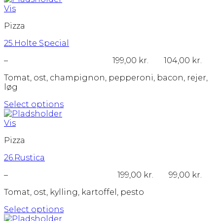
vare
Vis
har
Pizza
flere
varianter.
25.Holte Special
Mulighederne
kan
Prisinterval:
–
199,00
kr.
104,00
kr.
vælges
104,00 kr.
på
Tomat, ost, champignon, pepperoni, bacon, rejer,
til
varesiden
løg
199,00 kr.
Select options
Dette
vare
Vis
har
Pizza
flere
varianter.
26.Rustica
Mulighederne
kan
Prisinterval:
–
199,00
kr.
99,00
kr.
vælges
99,00 kr.
på
Tomat, ost, kylling, kartoffel, pesto
til
varesiden
199,00 kr.
Select options
Dette