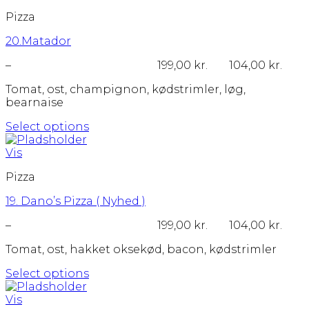
har
Pizza
flere
varianter.
20.Matador
Mulighederne
kan
Prisinterval:
–
199,00
kr.
104,00
kr.
vælges
104,00 kr.
på
Tomat, ost, champignon, kødstrimler, løg,
til
varesiden
bearnaise
199,00 kr.
Select options
Dette
vare
Vis
har
Pizza
flere
varianter.
19. Dano’s Pizza ( Nyhed )
Mulighederne
kan
Prisinterval:
–
199,00
kr.
104,00
kr.
vælges
104,00 kr.
på
Tomat, ost, hakket oksekød, bacon, kødstrimler
til
varesiden
199,00 kr.
Select options
Dette
vare
Vis