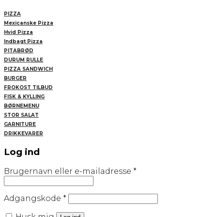
PIZZA
Mexicanske Pizza
Hvid Pizza
Indbagt Pizza
PITABRØD
DURUM RULLE
PIZZA SANDWICH
BURGER
FROKOST TILBUD
FISK & KYLLING
BØRNEMENU
STOR SALAT
GARNITURE
DRIKKEVARER
Log ind
Påkrævet
Brugernavn eller e-mailadresse
*
Påkrævet
Adgangskode
*
Husk mig