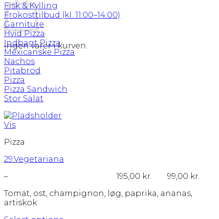
Fisk & Kylling
Frokosttilbud (kl. 11:00–14:00)
Garniture
Hvid Pizza
Indbagt Pizza
Ingen varer i kurven.
Mexicanske Pizza
Nachos
Pitabrod
Pizza
Pizza Sandwich
Stor Salat
Vis
Pizza
29.Vegetariana
Prisinterval:
–
195,00
kr.
99,00
kr.
99,00 kr.
Tomat, ost, champignon, løg, paprika, ananas,
til
artiskok
195,00 kr.