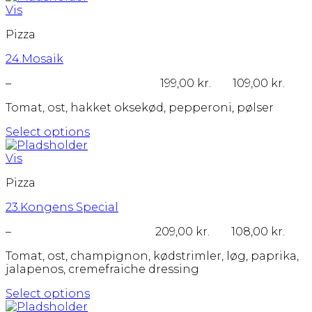
vare
Vis
har
Pizza
flere
varianter.
24.Mosaik
Mulighederne
kan
Prisinterval:
–
199,00
kr.
109,00
kr.
vælges
109,00 kr.
på
Tomat, ost, hakket oksekød, pepperoni, pølser
til
varesiden
199,00 kr.
Select options
Dette
vare
Vis
har
Pizza
flere
varianter.
23.Kongens Special
Mulighederne
kan
Prisinterval:
–
209,00
kr.
108,00
kr.
vælges
108,00 kr.
på
Tomat, ost, champignon, kødstrimler, løg, paprika,
til
varesiden
jalapenos, cremefraiche dressing
209,00 kr.
Select options
Dette