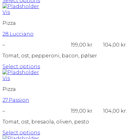
Select options
Dette
vare
Vis
har
Pizza
flere
varianter.
28.Lucciano
Mulighederne
kan
Prisinterval:
–
199,00
kr.
104,00
kr.
vælges
104,00 kr.
på
Tomat, ost, pepperoni, bacon, pølser
til
varesiden
199,00 kr.
Select options
Dette
vare
Vis
har
Pizza
flere
varianter.
27.Passion
Mulighederne
kan
Prisinterval:
–
199,00
kr.
104,00
kr.
vælges
104,00 kr.
på
Tomat, ost, bresaola, oliven, pesto
til
varesiden
199,00 kr.
Select options
Dette