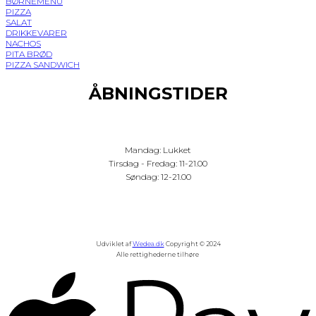
BØRNEMENU
PIZZA
SALAT
DRIKKEVARER
NACHOS
PITA BRØD
PIZZA SANDWICH
ÅBNINGSTIDER
Mandag: Lukket
Tirsdag - Fredag: 11-21.00
Søndag: 12-21.00
Udviklet af
Wedea.dk
Copyright © 2024
Alle rettighederne tilhøre