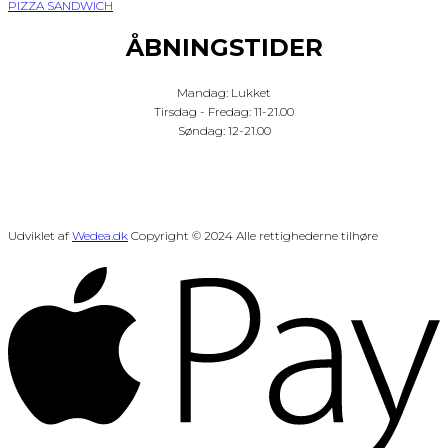
PIZZA SANDWICH
ÅBNINGSTIDER
Mandag: Lukket
Tirsdag - Fredag: 11-21.00
Søndag: 12-21.00
Udviklet af
Wedea.dk
Copyright © 2024 Alle rettighederne tilhøre