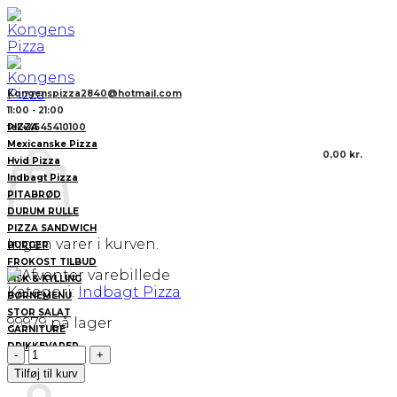
Fortsæt
til
indhold
Kongenspizza2840@hotmail.com
11:00 - 21:00
PIZZA
tel:+4545410100
Mexicanske Pizza
0,00
kr.
Hvid Pizza
Indbagt Pizza
PITABRØD
DURUM RULLE
PIZZA SANDWICH
Ingen varer i kurven.
BURGER
FROKOST TILBUD
FISK & KYLLING
Kategori:
Indbagt Pizza
BØRNEMENU
STOR SALAT
99979 på lager
GARNITURE
DRIKKEVARER
43.Calzone
Special
Kurv
Tilføj til kurv
antal