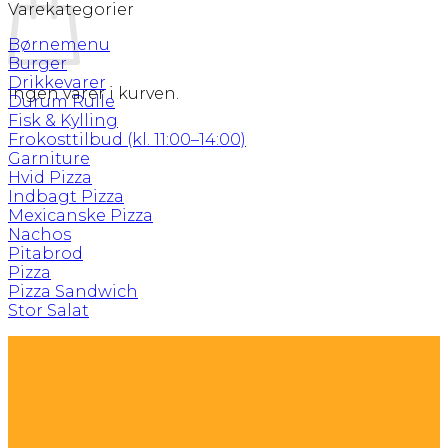
Varekategorier
Børnemenu
Burger
Drikkevarer
Ingen varer i kurven.
Durum Rulle
Fisk & Kylling
Frokosttilbud (kl. 11:00–14:00)
Garniture
Hvid Pizza
Indbagt Pizza
Mexicanske Pizza
Nachos
Pitabrod
Pizza
Pizza Sandwich
Stor Salat