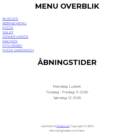
MENU OVERBLIK
BURGER
BØRNEMENU
PIZZA
SALAT
DRIKKEVARER
NACHOS
PITA BRØD
PIZZA SANDWICH
ÅBNINGSTIDER
Mandag: Lukket
Tirsdag - Fredag: 11-21.00
Søndag: 12-21.00
Udviklet af
Wedea.dk
Copyright © 2024
Alle rettighederne tilhøre