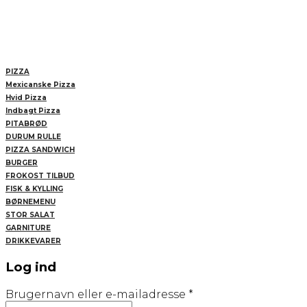
PIZZA
Mexicanske Pizza
Hvid Pizza
Indbagt Pizza
PITABRØD
DURUM RULLE
PIZZA SANDWICH
BURGER
FROKOST TILBUD
FISK & KYLLING
BØRNEMENU
STOR SALAT
GARNITURE
DRIKKEVARER
Log ind
Påkrævet
Brugernavn eller e-mailadresse
*