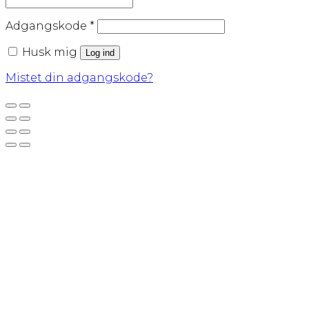
Påkrævet
Adgangskode
*
Husk mig
Log ind
Mistet din adgangskode?