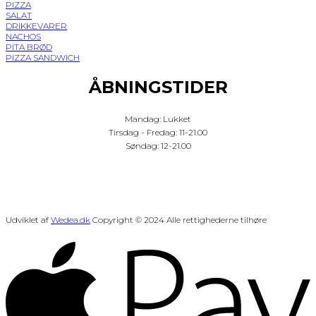
PIZZA
SALAT
DRIKKEVARER
NACHOS
PITA BRØD
PIZZA SANDWICH
ÅBNINGSTIDER
Mandag: Lukket
Tirsdag - Fredag: 11-21.00
Søndag: 12-21.00
Udviklet af
Wedea.dk
Copyright © 2024 Alle rettighederne tilhøre