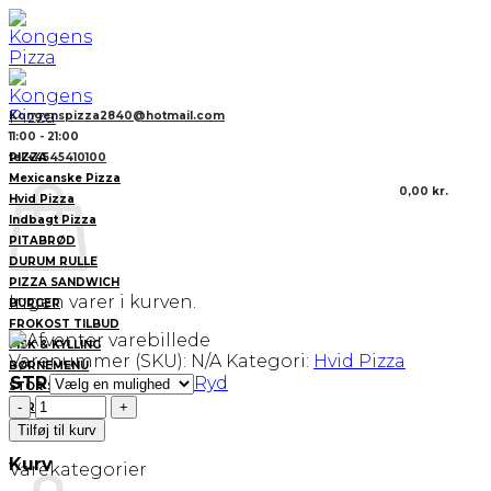
Fortsæt
til
indhold
Kongenspizza2840@hotmail.com
11:00 - 21:00
PIZZA
tel:+4545410100
Mexicanske Pizza
0,00
kr.
Hvid Pizza
Indbagt Pizza
PITABRØD
DURUM RULLE
PIZZA SANDWICH
Ingen varer i kurven.
BURGER
FROKOST TILBUD
FISK & KYLLING
Varenummer (SKU):
N/A
Kategori:
Hvid Pizza
BØRNEMENU
STR
Ryd
STOR SALAT
40.Firat
GARNITURE
antal
DRIKKEVARER
Tilføj til kurv
Kurv
Varekategorier