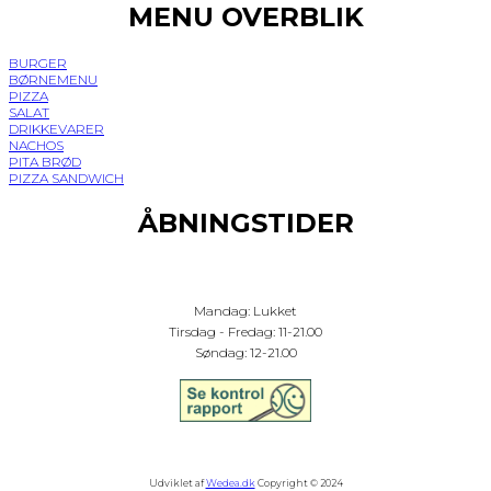
MENU OVERBLIK
BURGER
BØRNEMENU
PIZZA
SALAT
DRIKKEVARER
NACHOS
PITA BRØD
PIZZA SANDWICH
ÅBNINGSTIDER
Mandag: Lukket
Tirsdag - Fredag: 11-21.00
Søndag: 12-21.00
Udviklet af
Wedea.dk
Copyright © 2024