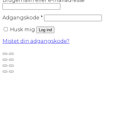
Brugernavn eller e-mailadresse
*
Påkrævet
Adgangskode
*
Husk mig
Log ind
Mistet din adgangskode?