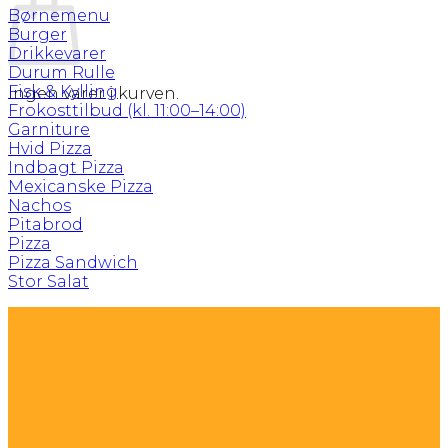
Børnemenu
Burger
Drikkevarer
Durum Rulle
Fisk & Kylling
Ingen varer i kurven.
Frokosttilbud (kl. 11:00–14:00)
Garniture
Hvid Pizza
Indbagt Pizza
Mexicanske Pizza
Nachos
Pitabrod
Pizza
Pizza Sandwich
Stor Salat