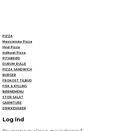
PIZZA
Mexicanske Pizza
Hvid Pizza
Indbagt Pizza
PITABRØD
DURUM RULLE
PIZZA SANDWICH
BURGER
FROKOST TILBUD
FISK & KYLLING
BØRNEMENU
STOR SALAT
GARNITURE
DRIKKEVARER
Log ind
Påkrævet