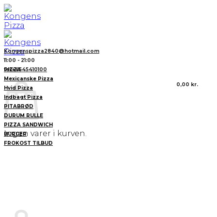
Fortsæt
til
indhold
Kongenspizza2840@hotmail.com
11:00 - 21:00
PIZZA
tel:+4545410100
Mexicanske Pizza
0,00
kr.
Hvid Pizza
Indbagt Pizza
PITABRØD
DURUM RULLE
PIZZA SANDWICH
Ingen varer i kurven.
BURGER
FROKOST TILBUD
FISK & KYLLING
BØRNEMENU
STOR SALAT
GARNITURE
DRIKKEVARER
Kurv