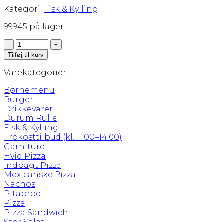
Kategori:
Fisk & Kylling
99945 på lager
57.
1/2
Tilføj til kurv
Grillkylling
antal
Varekategorier
Børnemenu
Burger
Drikkevarer
Durum Rulle
Fisk & Kylling
Frokosttilbud (kl. 11:00–14:00)
Garniture
Hvid Pizza
Indbagt Pizza
Mexicanske Pizza
Nachos
Pitabrod
Pizza
Pizza Sandwich
Stor Salat