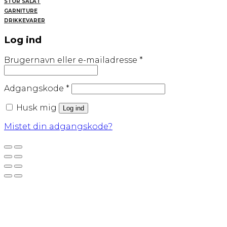
STOR SALAT
GARNITURE
DRIKKEVARER
Log ind
Påkrævet
Brugernavn eller e-mailadresse
*
Påkrævet
Adgangskode
*
Husk mig
Log ind
Mistet din adgangskode?