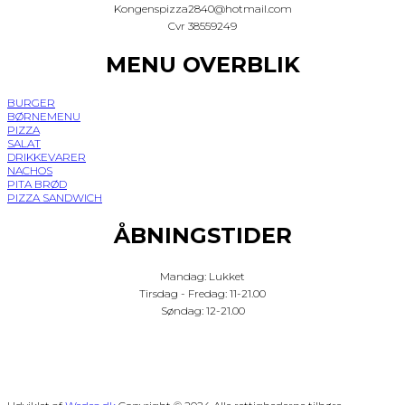
Kongenspizza2840@hotmail.com
Cvr 38559249
MENU OVERBLIK
BURGER
BØRNEMENU
PIZZA
SALAT
DRIKKEVARER
NACHOS
PITA BRØD
PIZZA SANDWICH
ÅBNINGSTIDER
Mandag: Lukket
Tirsdag - Fredag: 11-21.00
Søndag: 12-21.00