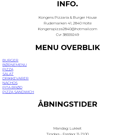
INFO.
Kongens Pizzaria & Burger House
Rudemarken 41, 2840 Holte
Kongenspizza2840@hotmail.com
Cvr 38559249
MENU OVERBLIK
BURGER
BØRNEMENU
PIZZA
SALAT
DRIKKEVARER
NACHOS
PITA BRØD
PIZZA SANDWICH
ÅBNINGSTIDER
Mandag: Lukket
Tirsdag - Fredag: 11-21.00