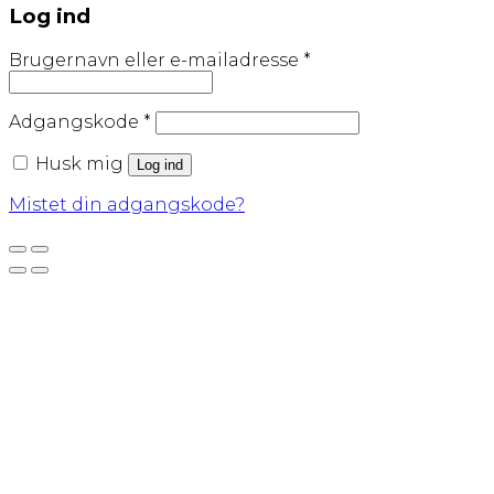
Log ind
Påkrævet
Brugernavn eller e-mailadresse
*
Påkrævet
Adgangskode
*
Husk mig
Log ind
Mistet din adgangskode?