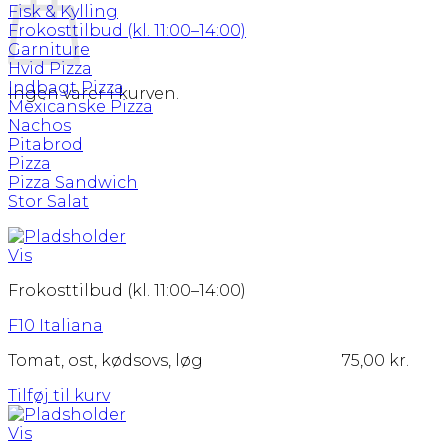
Fisk & Kylling
Frokosttilbud (kl. 11:00–14:00)
Garniture
Hvid Pizza
Indbagt Pizza
Ingen varer i kurven.
Mexicanske Pizza
Nachos
Pitabrod
Pizza
Pizza Sandwich
Stor Salat
Vis
Frokosttilbud (kl. 11:00–14:00)
F10 Italiana
Tomat, ost, kødsovs, løg
75,00
kr.
Tilføj til kurv
Vis