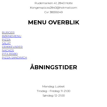
Rudemarken 41, 2840 Holte
Kongenspizza2840@hotmail.com
Cvr 38559249
MENU OVERBLIK
BURGER
BØRNEMENU
PIZZA
SALAT
DRIKKEVARER
NACHOS
PITA BRØD
PIZZA SANDWICH
ÅBNINGSTIDER
Mandag: Lukket
Tirsdag - Fredag: 11-21.00
Søndag: 12-21.00