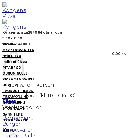
Fortsæt
til
indhold
Kongenspizza2840@hotmail.com
11:00 - 21:00
PIZZA
tel:+4545410100
Mexicanske Pizza
0,00
kr.
Hvid Pizza
Indbagt Pizza
PITABRØD
DURUM RULLE
PIZZA SANDWICH
Ingen varer i kurven.
BURGER
FROKOST TILBUD
Frokosttilbud (kl. 11:00–14:00)
FISK & KYLLING
Filter
BØRNEMENU
Varekategorier
STOR SALAT
GARNITURE
Børnemenu
DRIKKEVARER
Burger
Drikkevarer
Kurv
Durum Rulle