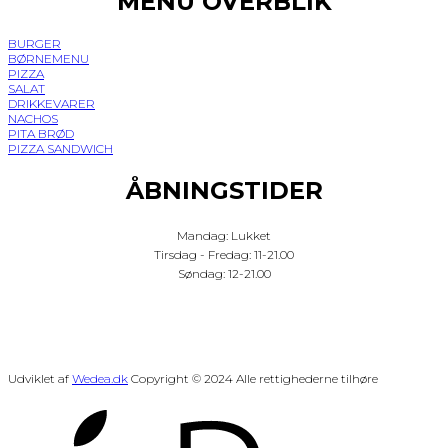
MENU OVERBLIK
BURGER
BØRNEMENU
PIZZA
SALAT
DRIKKEVARER
NACHOS
PITA BRØD
PIZZA SANDWICH
ÅBNINGSTIDER
Mandag: Lukket
Tirsdag - Fredag: 11-21.00
Søndag: 12-21.00
Udviklet af
Wedea.dk
Copyright © 2024 Alle rettighederne tilhøre