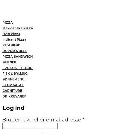
PIZZA
Mexicanske Pizza
Hvid Pizza
Indbagt Pizza
PITABRØD
DURUM RULLE
PIZZA SANDWICH
BURGER
FROKOST TILBUD
FISK & KYLLING
BØRNEMENU
STOR SALAT
GARNITURE
DRIKKEVARER
Log ind
Påkrævet
Brugernavn eller e-mailadresse
*