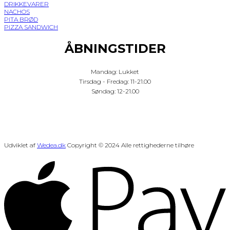
DRIKKEVARER
NACHOS
PITA BRØD
PIZZA SANDWICH
ÅBNINGSTIDER
Mandag: Lukket
Tirsdag - Fredag: 11-21.00
Søndag: 12-21.00
Udviklet af
Wedea.dk
Copyright © 2024 Alle rettighederne tilhøre