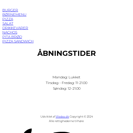
BURGER
BØRNEMENU
PIZZA
SALAT
DRIKKEVARER
NACHOS
PITA BRØD
PIZZA SANDWICH
ÅBNINGSTIDER
Mandag: Lukket
Tirsdag - Fredag: 11-21.00
Søndag: 12-21.00
Udviklet af
Wedea.dk
Copyright © 2024
Alle rettighederne tilhøre