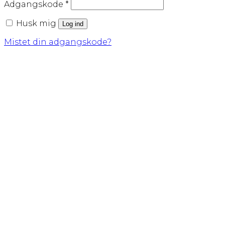
Påkrævet
Adgangskode
*
Husk mig
Log ind
Mistet din adgangskode?