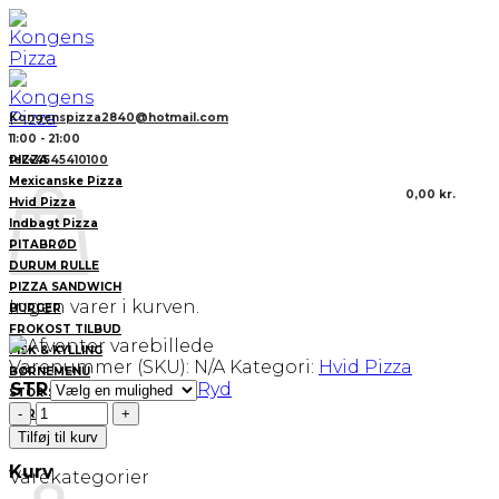
Fortsæt
til
indhold
Kongenspizza2840@hotmail.com
11:00 - 21:00
PIZZA
tel:+4545410100
Mexicanske Pizza
0,00
kr.
Hvid Pizza
Indbagt Pizza
PITABRØD
DURUM RULLE
PIZZA SANDWICH
Ingen varer i kurven.
BURGER
FROKOST TILBUD
FISK & KYLLING
Varenummer (SKU):
N/A
Kategori:
Hvid Pizza
BØRNEMENU
STR
Ryd
STOR SALAT
34.Beiviingo
GARNITURE
antal
DRIKKEVARER
Tilføj til kurv
Kurv
Varekategorier