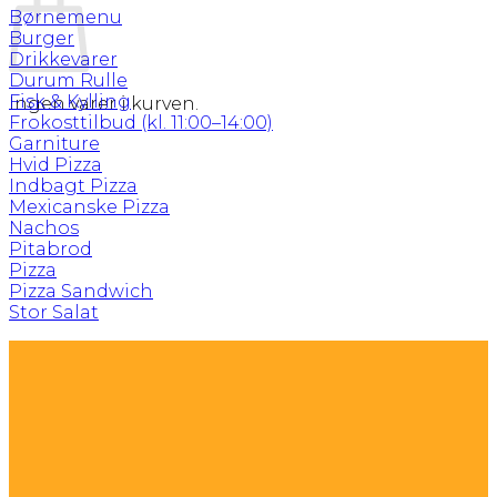
Børnemenu
Burger
Drikkevarer
Durum Rulle
Fisk & Kylling
Ingen varer i kurven.
Frokosttilbud (kl. 11:00–14:00)
Garniture
Hvid Pizza
Indbagt Pizza
Mexicanske Pizza
Nachos
Pitabrod
Pizza
Pizza Sandwich
Stor Salat