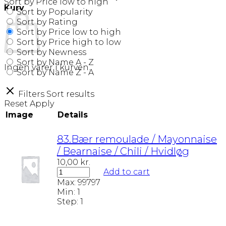
Sort by Price low to high
Kurv
Sort by Popularity
Sort by Rating
Sort by Price low to high
Sort by Price high to low
Sort by Newness
Sort by Name A - Z
Ingen varer i kurven.
Sort by Name Z - A
Filters
Sort results
Reset
Apply
Image
Details
83.Bær remoulade / Mayonnaise
/ Bearnaise / Chili / Hvidløg
10,00
kr.
Add to cart
Max:
99797
Min:
1
Step:
1