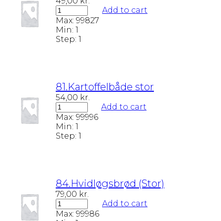
49,00
kr.
Add to cart
Max:
99827
Min:
1
Step:
1
81.Kartoffelbåde stor
54,00
kr.
Add to cart
Max:
99996
Min:
1
Step:
1
84.Hvidløgsbrød (Stor)
79,00
kr.
Add to cart
Max:
99986