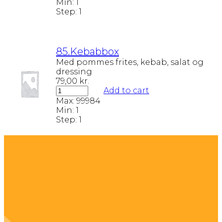
Min:
1
Step:
1
85.Kebabbox
Med pommes frites, kebab, salat og
dressing
79,00
kr.
Add to cart
Max:
99984
Min:
1
Step:
1