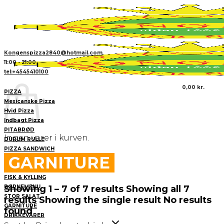
Fortsæt
til
indhold
Kongenspizza2840@hotmail.com
11:00 - 21:00
tel:+4545410100
0,00
kr.
PIZZA
Mexicanske Pizza
Hvid Pizza
Indbagt Pizza
PITABRØD
Ingen varer i kurven.
DURUM RULLE
PIZZA SANDWICH
GARNITURE
BURGER
FROKOST TILBUD
FISK & KYLLING
Showing 1 – 7 of 7 results
Showing all 7
BØRNEMENU
STOR SALAT
results
Showing the single result
No results
GARNITURE
found
DRIKKEVARER