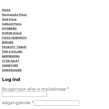
PIZZA
Mexicanske Pizza
Hvid Pizza
Indbagt Pizza
PITABRØD
DURUM RULLE
PIZZA SANDWICH
BURGER
FROKOST TILBUD
FISK & KYLLING
BØRNEMENU
STOR SALAT
GARNITURE
DRIKKEVARER
Log ind
Påkrævet
Brugernavn eller e-mailadresse
*
Påkrævet
Adgangskode
*