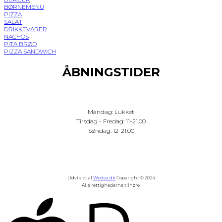
BØRNEMENU
PIZZA
SALAT
DRIKKEVARER
NACHOS
PITA BRØD
PIZZA SANDWICH
ÅBNINGSTIDER
Mandag: Lukket
Tirsdag - Fredag: 11-21.00
Søndag: 12-21.00
Udviklet af
Wedea.dk
Copyright © 2024
Alle rettighederne tilhøre